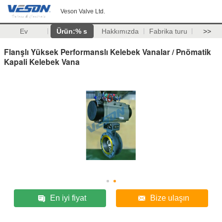
Veson Valve Ltd.
Ev
Ürün:% s
Hakkımızda
Fabrika turu
>>
Flanşlı Yüksek Performanslı Kelebek Vanalar / Pnömatik
Kapali Kelebek Vana
En iyi fiyat
Bize ulaşın