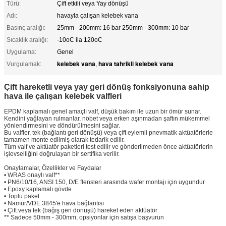
Türü:
Çift etkili veya Yay dönüşü
Adı:
havayla çalışan kelebek vana
Basınç aralığı:
25mm - 200mm: 16 bar 250mm - 300mm: 10 bar
Sıcaklık aralığı:
-10oC ila 120oC
Uygulama:
Genel
kelebek vana
hava tahrikli kelebek vana
Vurgulamak:
,
Çift hareketli veya yay geri dönüş fonksiyonuna sahip
hava ile çalışan kelebek valfleri
EPDM kaplamalı genel amaçlı valf, düşük bakım ile uzun bir ömür sunar.
Kendini yağlayan rulmanlar, nöbet veya erken aşınmadan şaftın mükemmel
yönlendirmesini ve döndürülmesini sağlar.
Bu valfler, tek (bağlantı geri dönüşü) veya çift eylemli pnevmatik aktüatörlerle
tamamen monte edilmiş olarak tedarik edilir.
Tüm valf ve aktüatör paketleri test edilir ve gönderilmeden önce aktüatörlerin
işlevselliğini doğrulayan bir sertifika verilir.
Onaylamalar, Özellikler ve Faydalar
• WRAS onaylı valf**
• PN6/10/16, ANSI 150, D/E flensleri arasında wafer montajı için uygundur
• Epoxy kaplamalı gövde
• Toplu paket
• Namur/VDE 3845'e hava bağlantısı
• Çift veya tek (bağış geri dönüşü) hareket eden aktüatör
** Sadece 50mm - 300mm, opsiyonlar için satışa başvurun