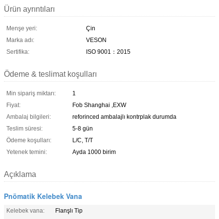
Ürün ayrıntıları
Menşe yeri:
Çin
Marka adı:
VESON
Sertifika:
ISO 9001：2015
Ödeme & teslimat koşulları
Min sipariş miktarı:
1
Fiyat:
Fob Shanghai ,EXW
Ambalaj bilgileri:
reforinced ambalajlı kontrplak durumda
Teslim süresi:
5-8 gün
Ödeme koşulları:
L/C, T/T
Yetenek temini:
Ayda 1000 birim
Açıklama
Pnömatik Kelebek Vana
Kelebek vana:
Flanşlı Tip