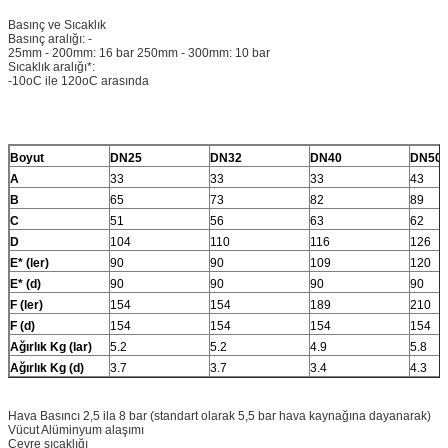
Basınç ve Sıcaklık
Basınç aralığı: -
25mm - 200mm: 16 bar 250mm - 300mm: 10 bar
Sıcaklık aralığı*:
-10oC ile 120oC arasında
Boyut
DN25
DN32
DN40
DN50
A
33
33
33
43
B
65
73
82
89
C
51
56
63
62
D
104
110
116
126
E* (ler)
90
90
109
120
E* (d)
90
90
90
90
F (ler)
154
154
189
210
F (d)
154
154
154
154
Ağırlık Kg (lar)
5.2
5.2
4.9
5.8
Ağırlık Kg (d)
3.7
3.7
3.4
4.3
Hava Basıncı 2,5 ila 8 bar (standart olarak 5,5 bar hava kaynağına dayanarak)
Vücut Alüminyum alaşımı
Çevre sıcaklığı