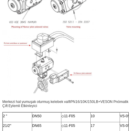
Merkezi hat yumuşak oturmuş kelebek valfiPN16/10K/150LB+VESON Pnömatik
Çift Eylemli Etkinleyici
2 "
DN50
◇11-F05
10
VS-05
21/2"
DN65
◇11-F05
17
VS-05