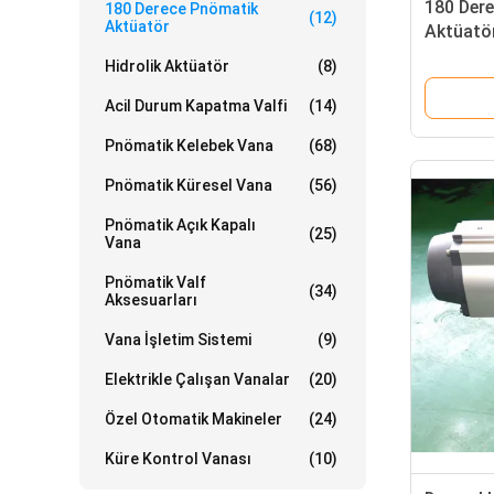
180 Der
180 Derece Pnömatik
(12)
Aktüatör
Aktüatö
Gücü Ak
Hidrolik Aktüatör
(8)
Acil Durum Kapatma Valfi
(14)
Pnömatik Kelebek Vana
(68)
Pnömatik Küresel Vana
(56)
Pnömatik Açık Kapalı
(25)
Vana
Pnömatik Valf
(34)
Aksesuarları
Vana İşletim Sistemi
(9)
Elektrikle Çalışan Vanalar
(20)
Özel Otomatik Makineler
(24)
Küre Kontrol Vanası
(10)