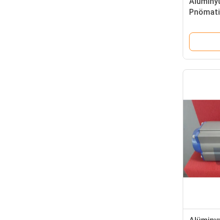
Alüminy
Pnömati