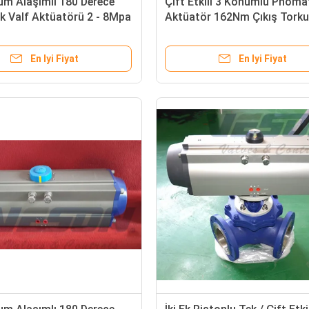
um Alaşımlı 180 Derece
Çift Etkili 3 Konumlu Pnöma
k Valf Aktüatörü 2 - 8Mpa
Aktüatör 162Nm Çıkış Torku
En Iyi Fiyat
En Iyi Fiyat