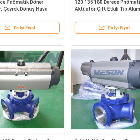
ece Pnömatik Döner
120 135 180 Derece Pnömati
r, Çeyrek Dönüş Hava
Aktüatör Çift Etkili Tip Al
tüatörü
Alaşımlı Malzeme
En Iyi Fiyat
En Iyi Fiyat