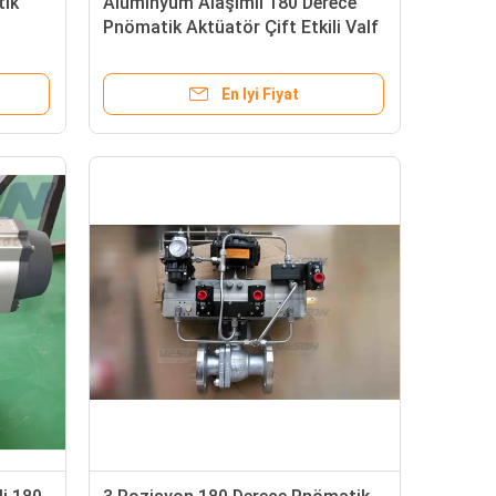
tik
Alüminyum Alaşımlı 180 Derece
Pnömatik Aktüatör Çift Etkili Valf
Çözüm Aktüatörü
En Iyi Fiyat