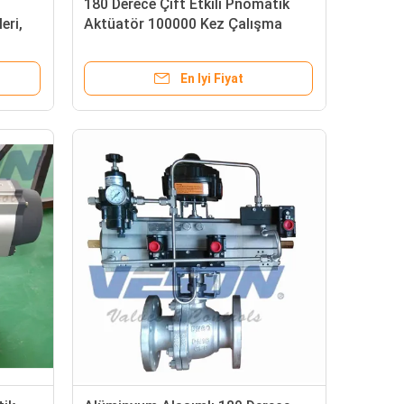
180 Derece Çift Etkili Pnömatik
eri,
Aktüatör 100000 Kez Çalışma
Ömrü
En Iyi Fiyat