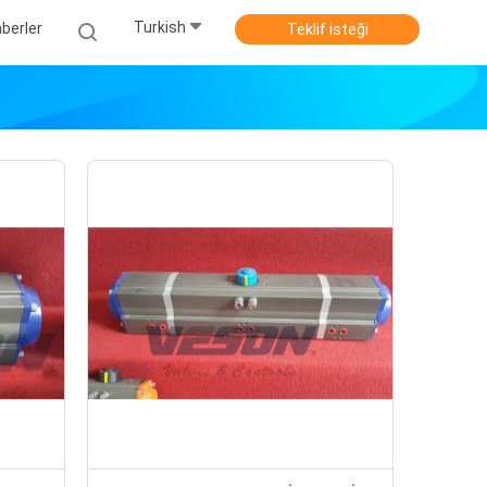
Turkish
berler
Teklif isteği