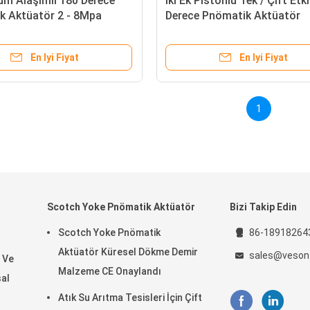
um Alaşımlı 180 Derece
İki Ek Pistonlu Tek / Çift Etki
k Aktüatör 2 - 8Mpa
Derece Pnömatik Aktüatör
ralığı
En Iyi Fiyat
En Iyi Fiyat
1
Scotch Yoke Pnömatik Aktüatör
Bizi Takip Edin
Scotch Yoke Pnömatik
86-18918264
Aktüatör Küresel Dökme Demir
sales@veson
 Ve
Malzeme CE Onaylandı
sal
Atık Su Arıtma Tesisleri İçin Çift