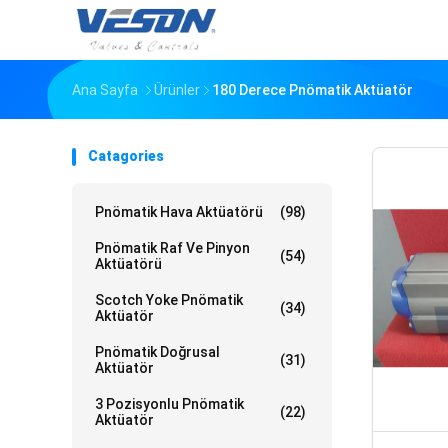
Ana Sayfa
Ürünler
180 Derece Pnömatik Aktüatör
Catagories
Pnömatik Hava Aktüatörü
(98)
Pnömatik Raf Ve Pinyon
(54)
Aktüatörü
Scotch Yoke Pnömatik
(34)
Aktüatör
Pnömatik Doğrusal
(31)
Aktüatör
3 Pozisyonlu Pnömatik
(22)
Aktüatör