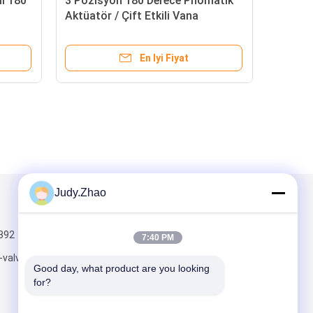
li 180
3 Pozisyon 180 Derece Pnömatik
Aktüatör / Çift Etkili Vana
Aktüatör İnce Sıkılık
En Iyi Fiyat
Judy.Zhao
Mail Gönder
392
7:40 PM
-valve.com
Good day, what product are you looking 
for?