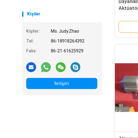
Dayanıkl
Aktüatör
Kişiler
Besleme
Kişiler:
Ms. Judy.Zhao
Tel:
86-18918264392
Faks:
86-21-61625929
İletişim