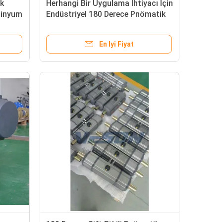
k
Herhangi Bir Uygulama İhtiyacı İçin
üminyum
Endüstriyel 180 Derece Pnömatik
Aktüatör 3 Yollu Vanalar
En Iyi Fiyat