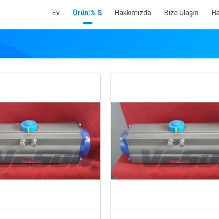
Ev
Ürün:% S
Hakkımızda
Bize Ulaşın
Ha