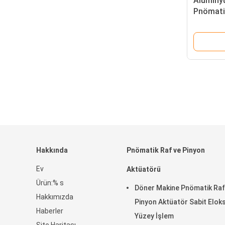
Alüminy
Pnömati
Basınç A
Hakkında
Pnömatik Raf ve Pinyon
Ev
Aktüatörü
Ürün:% s
Döner Makine Pnömatik Raf
Hakkımızda
Pinyon Aktüatör Sabit Elok
Haberler
Yüzey İşlem