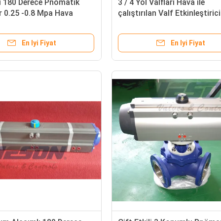
ı 180 Derece Pnömatik
3 / 4 Yol Valfları Hava ile
 0.25 -0.8 Mpa Hava
çalıştırılan Valf Etkinleştiricil
 Basıncı
Pnömatik Kontrol Valf
Etkinleştiricileri
En Iyi Fiyat
En Iyi Fiyat