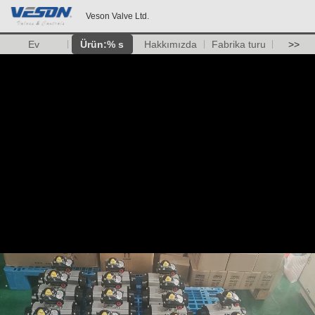
Veson Valve Ltd.
Ev
Ürün:% s
Hakkımızda
Fabrika turu
>>