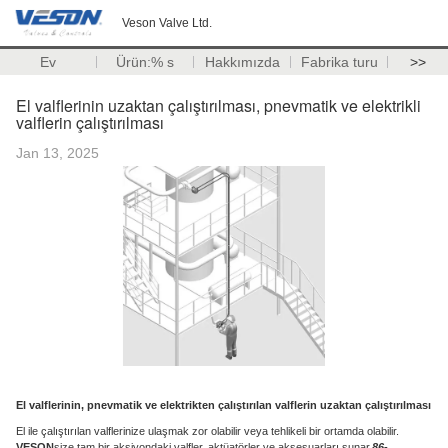
Veson Valve Ltd.
Ev
Ürün:% s
Hakkımızda
Fabrika turu
>>
El valflerinin uzaktan çalıştırılması, pnevmatik ve elektrikli
valflerin çalıştırılması
Jan 13, 2025
El valflerinin, pnevmatik ve elektrikten çalıştırılan valflerin uzaktan çalıştırılması
El ile çalıştırılan valflerinize ulaşmak zor olabilir veya tehlikeli bir ortamda olabilir.
VESON
size tam bir aksiyondaki valfler, aktüatörler ve aksesuarları sunar.
86-